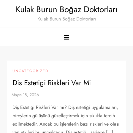
Skip
Kulak Burun Boğaz Doktorları
to
Kulak Burun Boğaz Doktorları
content
UNCATEGORIZED
Dis Estetigi Riskleri Var Mi
Diş Estetiği Riskleri Var mı? Diş estetiği uygulamaları,
bireylerin gülüşünü güzelleştirmek için sıklıkla tercih
edilmektedir. Ancak bu işlemlerin bazı riskleri ve olası
yan etkileri bulunmaktadır. Diş estetiği, sadece […]