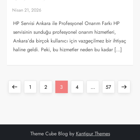
HP Servisi Ankara ile Profesyonel Onarım Farkı HP
servisinin sunduğu profesyonel onarım hizmetleri,
Ankara’da birçok kullanıcı için vazgeçilmez bir ihtiyaç
haline geldi. Peki, bu hizmetler neden bu kadar […]
Y
Previous
Page
Page
Page
Page
Page
Next
1
2
3
4
…
57
a
page
page
z
ı
Theme Cube Blog by
Kantipur Themes