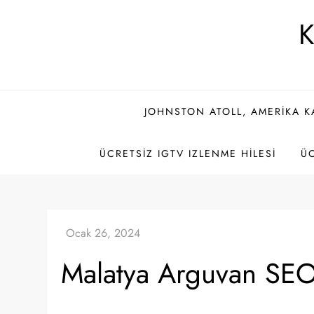
Skip
K
to
content
JOHNSTON ATOLL, AMERIKA K
ÜCRETSIZ IGTV IZLENME HILESI
ÜC
Malatya Arguvan SE