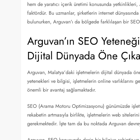
hem de yaratıcı içerik üretimi konusunda yetkinlikleri
faktördür. Bu uzmanlar, şirketlerin internet dünyasınd
bulunurken, Arguvan'ı da bölgede farklılaşan bir SEO m
Arguvan’ın SEO Yeteneği:
Dijital Dünyada Öne Çık
Arguvan, Malatya'daki işletmelerin dijital dünyada ö
yetenekleri ve bilgisi, işletmelerin online varlıklarını g
önemli bir avantaj sağlamaktadır.
SEO (Arama Motoru Optimizasyonu) günümüzde işletmeler
rekabetin artmasıyla birlikte, işletmelerin web siteleri
gerekmektedir. İşte tam da bu noktada Arguvan devrey
Arguvan, SEO konusunda derin bir bilgiye sahiptir ve Ma