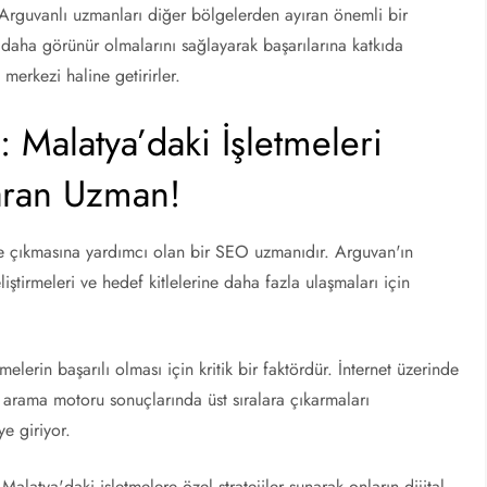
, Arguvanlı uzmanları diğer bölgelerden ayıran önemli bir
a daha görünür olmalarını sağlayarak başarılarına katkıda
erkezi haline getirirler.
 Malatya’daki İşletmeleri
aran Uzman!
ne çıkmasına yardımcı olan bir SEO uzmanıdır. Arguvan'ın
eliştirmeleri ve hedef kitlelerine daha fazla ulaşmaları için
in başarılı olması için kritik bir faktördür. İnternet üzerinde
ni arama motoru sonuçlarında üst sıralara çıkarmaları
e giriyor.
latya'daki işletmelere özel stratejiler sunarak onların dijital