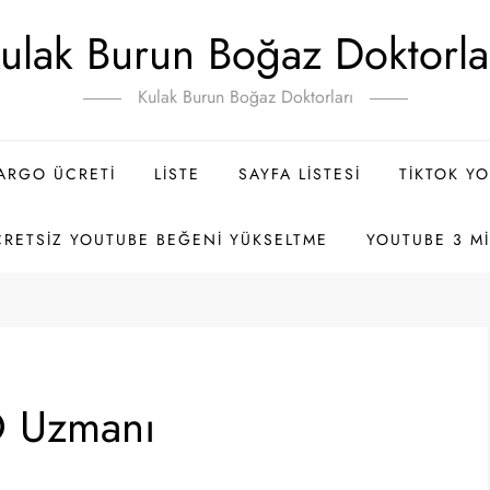
ulak Burun Boğaz Doktorla
Kulak Burun Boğaz Doktorları
ARGO ÜCRETI
LISTE
SAYFA LISTESI
TIKTOK Y
RETSIZ YOUTUBE BEĞENI YÜKSELTME
YOUTUBE 3 MI
O Uzmanı