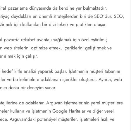
ijital pazarlama dünyasında da kendine yer bulmaktadır.
htiyaç duydukları en önemli stratejilerden biri de SEO'dur. SEO,
irmek için kullanılan bir dizi teknik ve pratikten oluşur.
 pazarda rekabet avantajı sağlamak için özelleştirilmiş
n web sitelerini optimize etmek, içeriklerini geliştirmek ve
 almak için çalışır.
edef kitle analizi yaparak başlar. İşletmenin müşteri tabanını
rler ve bu kelimelere odaklanan içerikler oluşturur. Ayrıca, web
lanıcı dostu bir deneyim sunar.
ilerine de odaklanır. Arguvan işletmelerinin yerel müşterilere
eler kullanır ve işletmenin Google Haritalar ve diğer yerel
ece, Arguvan'daki potansiyel müşteriler, işletmeleri hızlı ve