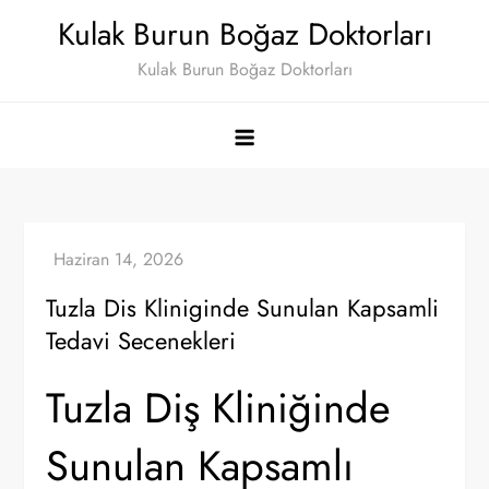
Skip
Kulak Burun Boğaz Doktorları
to
Kulak Burun Boğaz Doktorları
content
Tuzla Dis Kliniginde Sunulan Kapsamli
Tedavi Secenekleri
Tuzla Diş Kliniğinde
Sunulan Kapsamlı