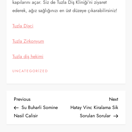
kapılarını açar. Siz de Tuzla Diş Kliniği’ni ziyaret
ederek, ağız sağlığınızı en üst düzeye çıkarabilirsiniz!
Tuzla Dişçi
Tuzla Zirkonyum
Tuzla diş hekimi
UNCATEGORIZED
Y
Previous
Next
Previous
Next
Post
Post
Su Buharli Somine
Hatay Vinc Kiralama Sik
a
Nasil Calisir
Sorulan Sorular
z