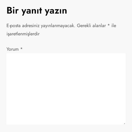
Bir yanıt yazın
ı
g
E-posta adresiniz yayınlanmayacak.
Gerekli alanlar
*
ile
işaretlenmişlerdir
e
Yorum
z
*
i
n
m
e
s