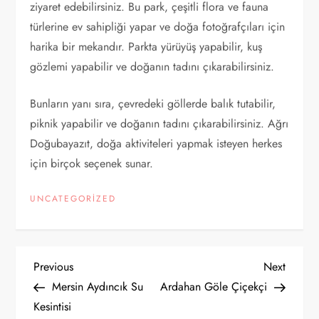
ziyaret edebilirsiniz. Bu park, çeşitli flora ve fauna
türlerine ev sahipliği yapar ve doğa fotoğrafçıları için
harika bir mekandır. Parkta yürüyüş yapabilir, kuş
gözlemi yapabilir ve doğanın tadını çıkarabilirsiniz.
Bunların yanı sıra, çevredeki göllerde balık tutabilir,
piknik yapabilir ve doğanın tadını çıkarabilirsiniz. Ağrı
Doğubayazıt, doğa aktiviteleri yapmak isteyen herkes
için birçok seçenek sunar.
UNCATEGORIZED
Y
Previous
Next
Previous
Next
Post
Post
Mersin Aydıncık Su
Ardahan Göle Çiçekçi
a
Kesintisi