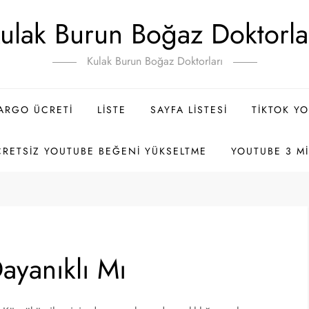
ulak Burun Boğaz Doktorla
Kulak Burun Boğaz Doktorları
ARGO ÜCRETI
LISTE
SAYFA LISTESI
TIKTOK Y
RETSIZ YOUTUBE BEĞENI YÜKSELTME
YOUTUBE 3 MI
yanıklı Mı