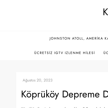
Skip
K
to
content
JOHNSTON ATOLL, AMERIKA K
ÜCRETSIZ IGTV IZLENME HILESI
ÜC
Köprüköy Depreme Da