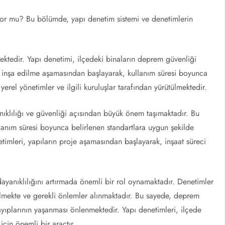
iyor mu? Bu bölümde, yapı denetim sistemi ve denetimlerin
ektedir. Yapı denetimi, ilçedeki binaların deprem güvenliği
n inşa edilme aşamasından başlayarak, kullanım süresi boyunca
yerel yönetimler ve ilgili kuruluşlar tarafından yürütülmektedir.
nıklılığı ve güvenliği açısından büyük önem taşımaktadır. Bu
lanım süresi boyunca belirlenen standartlara uygun şekilde
timleri, yapıların proje aşamasından başlayarak, inşaat süreci
dayanıklılığını artırmada önemli bir rol oynamaktadır. Denetimler
ilmekte ve gerekli önlemler alınmaktadır. Bu sayede, deprem
ayıplarının yaşanması önlenmektedir. Yapı denetimleri, ilçede
çin önemli bir araçtır.