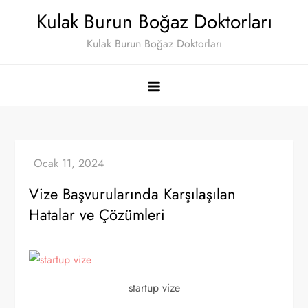
Skip
Kulak Burun Boğaz Doktorları
to
Kulak Burun Boğaz Doktorları
content
Vize Başvurularında Karşılaşılan
Hatalar ve Çözümleri
startup vize