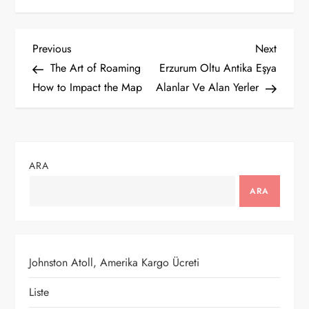
Y
Previous
Next
Previous
Next
Post
Post
The Art of Roaming
Erzurum Oltu Antika Eşya
a
How to Impact the Map
Alanlar Ve Alan Yerler
z
ı
ARA
g
ARA
e
z
Johnston Atoll, Amerika Kargo Ücreti
i
Liste