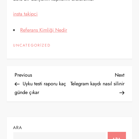
insta takipci
Referans Kimliği Nedir
UNCATEGORIZED
Y
Previous
Next
Previous
Next
Post
Post
Uyku testi raporu kaç
Telegram kaydı nasıl silinir
a
günde çıkar
z
ı
ARA
g