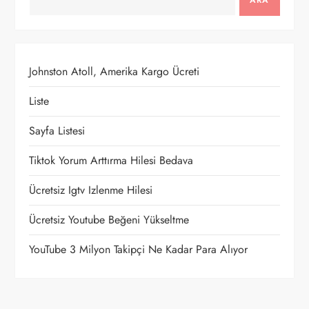
ARA
e
z
Johnston Atoll, Amerika Kargo Ücreti
i
Liste
n
Sayfa Listesi
m
Tiktok Yorum Arttırma Hilesi Bedava
e
Ücretsiz Igtv Izlenme Hilesi
s
Ücretsiz Youtube Beğeni Yükseltme
i
YouTube 3 Milyon Takipçi Ne Kadar Para Alıyor