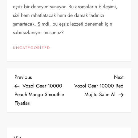
eşsiz bir deneyim sunuyor. Bu aromaların birleşimi,
sizi hem rahatlatacak hem de damak tadınızı
şımartacak. Şimdi, bu eşsiz lezzeti denemek için
sabırsızlanıyor musunuz?
UNCATEGORIZED
Y
Previous
Next
Previous
Next
Post
Post
Vozol Gear 10000
Vozol Gear 10000 Red
a
Peach Mango Smoothie
Mojito Satın Al
Fiyatları
z
ı
g