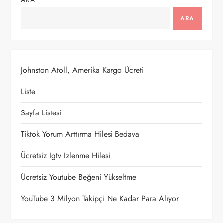
ARA
e
ARA
z
i
Johnston Atoll, Amerika Kargo Ücreti
n
Liste
m
Sayfa Listesi
e
Tiktok Yorum Arttırma Hilesi Bedava
Ücretsiz Igtv Izlenme Hilesi
s
Ücretsiz Youtube Beğeni Yükseltme
i
YouTube 3 Milyon Takipçi Ne Kadar Para Alıyor