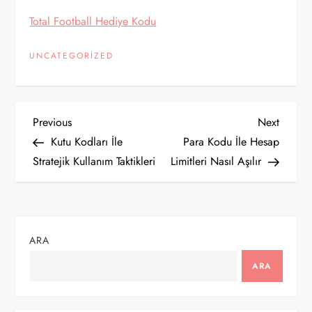
Total Football Hediye Kodu
UNCATEGORIZED
Y
Previous
Next
Previous
Next
Post
Post
Kutu Kodları İle
Para Kodu İle Hesap
a
Stratejik Kullanım Taktikleri
Limitleri Nasıl Aşılır
z
ı
ARA
g
ARA
e