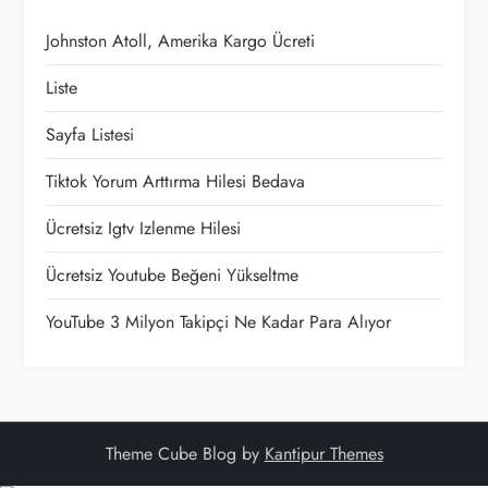
z
Johnston Atoll, Amerika Kargo Ücreti
i
Liste
n
Sayfa Listesi
m
Tiktok Yorum Arttırma Hilesi Bedava
e
Ücretsiz Igtv Izlenme Hilesi
s
Ücretsiz Youtube Beğeni Yükseltme
i
YouTube 3 Milyon Takipçi Ne Kadar Para Alıyor
Theme Cube Blog by
Kantipur Themes