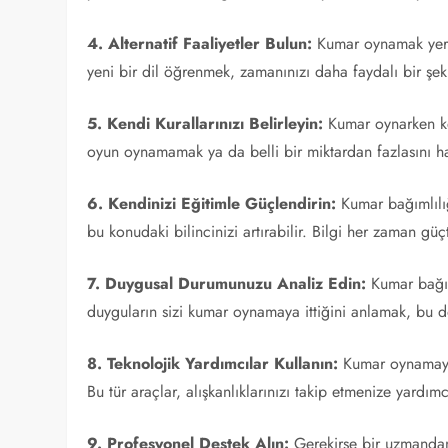
4. Alternatif Faaliyetler Bulun:
Kumar oynamak yerin
yeni bir dil öğrenmek, zamanınızı daha faydalı bir şek
5. Kendi Kurallarınızı Belirleyin:
Kumar oynarken ken
oyun oynamamak ya da belli bir miktardan fazlasını 
6. Kendinizi Eğitimle Güçlendirin:
Kumar bağımlılığ
bu konudaki bilincinizi artırabilir. Bilgi her zaman güç
7. Duygusal Durumunuzu Analiz Edin:
Kumar bağıml
duyguların sizi kumar oynamaya ittiğini anlamak, bu d
8. Teknolojik Yardımcılar Kullanın:
Kumar oynamayı s
Bu tür araçlar, alışkanlıklarınızı takip etmenize yardımc
9. Profesyonel Destek Alın:
Gerekirse bir uzmandan 