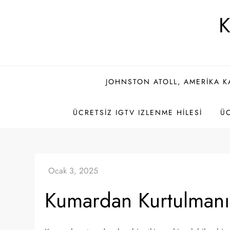
Skip
K
to
content
JOHNSTON ATOLL, AMERIKA K
ÜCRETSIZ IGTV IZLENME HILESI
ÜC
Kumardan Kurtulmanı