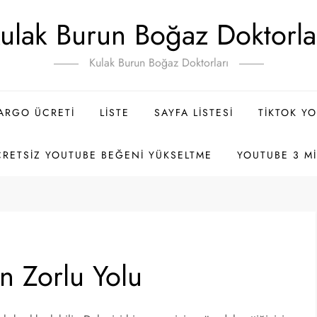
ulak Burun Boğaz Doktorla
Kulak Burun Boğaz Doktorları
ARGO ÜCRETI
LISTE
SAYFA LISTESI
TIKTOK Y
RETSIZ YOUTUBE BEĞENI YÜKSELTME
YOUTUBE 3 MI
n Zorlu Yolu