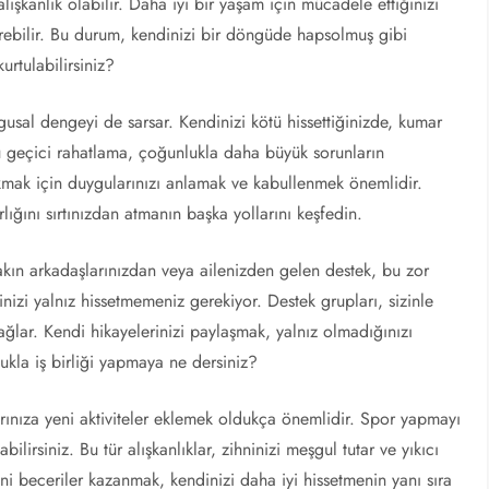
alışkanlık olabilir. Daha iyi bir yaşam için mücadele ettiğinizi
tirebilir. Bu durum, kendinizi bir döngüde hapsolmuş gibi
urtulabilirsiniz?
al dengeyi de sarsar. Kendinizi kötü hissettiğinizde, kumar
 geçici rahatlama, çoğunlukla daha büyük sorunların
ıkmak için duygularınızı anlamak ve kabullenmek önemlidir.
ığını sırtınızdan atmanın başka yollarını keşfedin.
Yakın arkadaşlarınızdan veya ailenizden gelen destek, bu zor
inizi yalnız hissetmemeniz gerekiyor. Destek grupları, sizinle
ağlar. Kendi hikayelerinizi paylaşmak, yalnız olmadığınızı
ukla iş birliği yapmaya ne dersiniz?
arınıza yeni aktiviteler eklemek oldukça önemlidir. Spor yapmayı
ilirsiniz. Bu tür alışkanlıklar, zihninizi meşgul tutar ve yıkıcı
i beceriler kazanmak, kendinizi daha iyi hissetmenin yanı sıra