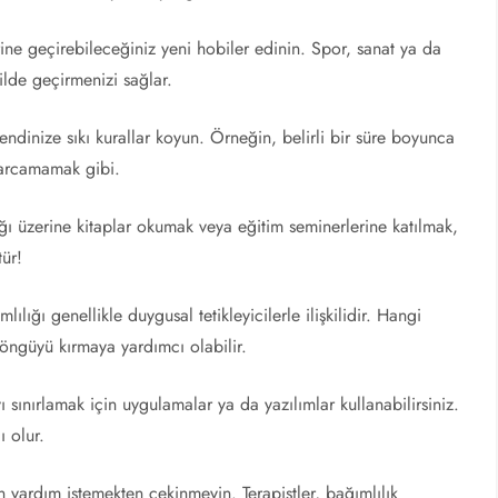
e geçirebileceğiniz yeni hobiler edinin. Spor, sanat ya da
ilde geçirmenizi sağlar.
dinize sıkı kurallar koyun. Örneğin, belirli bir süre boyunca
harcamamak gibi.
ı üzerine kitaplar okumak veya eğitim seminerlerine katılmak,
tür!
ılığı genellikle duygusal tetikleyicilerle ilişkilidir. Hangi
öngüyü kırmaya yardımcı olabilir.
ınırlamak için uygulamalar ya da yazılımlar kullanabilirsiniz.
ı olur.
yardım istemekten çekinmeyin. Terapistler, bağımlılık