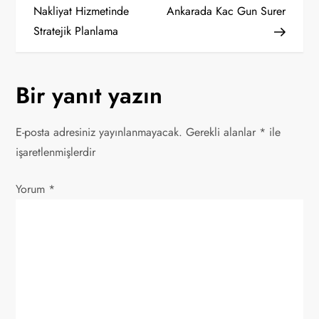
a
Nakliyat Hizmetinde
Ankarada Kac Gun Surer
Stratejik Planlama
z
ı
Bir yanıt yazın
g
E-posta adresiniz yayınlanmayacak.
Gerekli alanlar
*
ile
e
işaretlenmişlerdir
z
Yorum
*
i
n
m
e