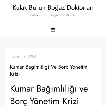
Skip
Kulak Burun Boğaz Doktorları
to
Kulak Burun Boğaz Doktorları
content
Kumar Bagimliligi Ve Borc Yonetim
Krizi
Kumar Bağımlılığı ve
Borç Yönetim Krizi