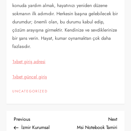
konuda yardım almak, hayatınızı yeniden düzene
sokmanın ilk adımıdır. Herkesin başına gelebilecek bir
durumdur; önemli olan, bu durumu kabul edip,
çözüm arayışına girmektir. Kendinize ve sevdiklerinize
bir şans verin. Hayat, kumar oynamaktan çok daha
fazlasıdır.
1xbet giriş adresi
1xbet güncel giriş
UNCATEGORIZED
Y
Previous
Next
Previous
Next
Post
Post
İzmir Kurumsal
Msi Notebook Tamiri