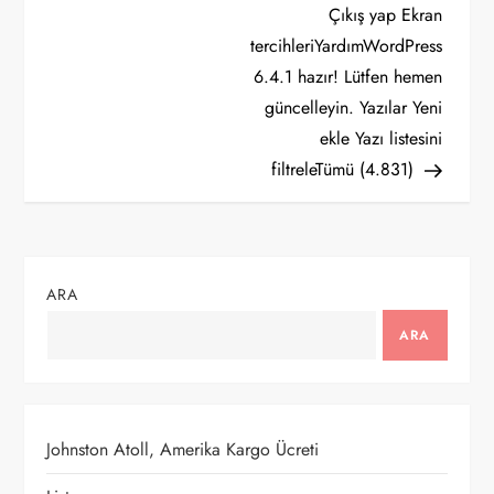
Çıkış yap Ekran
e
tercihleriYardımWordPress
z
6.4.1 hazır! Lütfen hemen
güncelleyin. Yazılar Yeni
i
ekle Yazı listesini
filtreleTümü (4.831)
n
m
e
ARA
s
ARA
i
Johnston Atoll, Amerika Kargo Ücreti