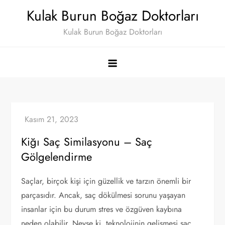
Skip
Kulak Burun Boğaz Doktorları
to
Kulak Burun Boğaz Doktorları
content
Kiğı Saç Similasyonu – Saç
Gölgelendirme
Saçlar, birçok kişi için güzellik ve tarzın önemli bir
parçasıdır. Ancak, saç dökülmesi sorunu yaşayan
insanlar için bu durum stres ve özgüven kaybına
neden olabilir. Neyse ki, teknolojinin gelişmesi saç