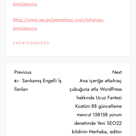
simulasyonu
https://www.sacgolgemerkezi.com/tokat-sac-
simulasyonu
UNCATEGORIZED
Y
Previous
Next
Previous
Next
Post
Post
Sarıkamış Engelli İş
Ana içeriğe atlaAraç
a
İlanları
çubuğuna atla WordPress
hakkında Ucuz Fantezi
z
Kostüm 88 güncelleme
ı
mevcut 158158 yorum
denetimde Yeni SEO22
g
bildirim Merhaba, editor