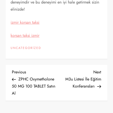
deneyimdir ve bu deneyimi en iyi hale getirmek sizin
elinizde!
izmir korsan taksi
korsan taksi izmir
UNCATEGORIZED
Y
Previous
Next
Previous
Next
Post
Post
ZPHC Oxymetholone
M3u Listesi İle Eğitim
a
50 MG 100 TABLET Satın
Konferansları
Al
z
ı