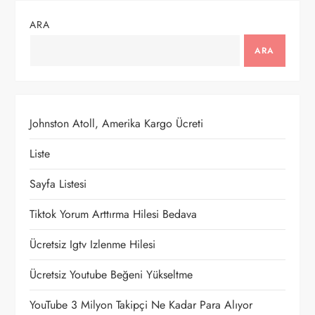
g
ARA
e
ARA
z
i
Johnston Atoll, Amerika Kargo Ücreti
n
Liste
m
Sayfa Listesi
e
Tiktok Yorum Arttırma Hilesi Bedava
Ücretsiz Igtv Izlenme Hilesi
s
Ücretsiz Youtube Beğeni Yükseltme
i
YouTube 3 Milyon Takipçi Ne Kadar Para Alıyor