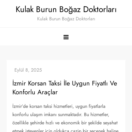
Skip
Kulak Burun Boğaz Doktorları
to
Kulak Burun Boğaz Doktorları
content
İzmir Korsan Taksi İle Uygun Fiyatlı Ve
Konforlu Araçlar
İzmir’de korsan taksi hizmetleri, uygun fiyatlarla
konforlu ulaşım imkanı sunmaktadır. Bu hizmetler,
özellikle şehirde hızlı ve ekonomik bir şekilde seyahat
etmek isteyenler için oldukça cazip bir seçenek haline