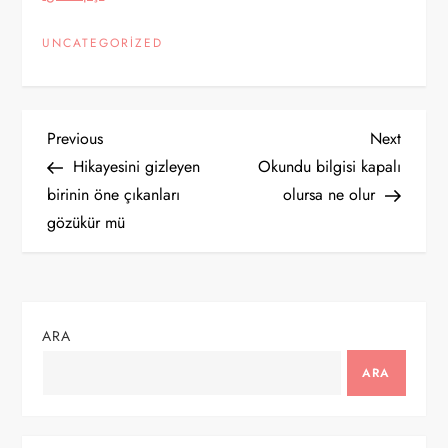
UNCATEGORIZED
Y
Previous
Next
Previous
Next
Post
Post
Hikayesini gizleyen
Okundu bilgisi kapalı
a
birinin öne çıkanları
olursa ne olur
gözükür mü
z
ı
g
ARA
e
ARA
z