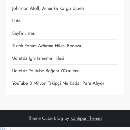
i
Johnston Atoll, Amerika Kargo Ücreti
n
Liste
m
Sayfa Listesi
e
Tiktok Yorum Arttırma Hilesi Bedava
Ücretsiz Igtv Izlenme Hilesi
s
Ücretsiz Youtube Beğeni Yükseltme
i
YouTube 3 Milyon Takipçi Ne Kadar Para Alıyor
Theme Cube Blog by
Kantipur Themes