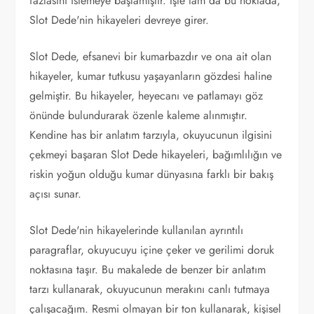
fazlasını istemeye başlamıştır. İşte tam da bu noktada,
Slot Dede'nin hikayeleri devreye girer.
Slot Dede, efsanevi bir kumarbazdır ve ona ait olan
hikayeler, kumar tutkusu yaşayanların gözdesi haline
gelmiştir. Bu hikayeler, heyecanı ve patlamayı göz
önünde bulundurarak özenle kaleme alınmıştır.
Kendine has bir anlatım tarzıyla, okuyucunun ilgisini
çekmeyi başaran Slot Dede hikayeleri, bağımlılığın ve
riskin yoğun olduğu kumar dünyasına farklı bir bakış
açısı sunar.
Slot Dede'nin hikayelerinde kullanılan ayrıntılı
paragraflar, okuyucuyu içine çeker ve gerilimi doruk
noktasına taşır. Bu makalede de benzer bir anlatım
tarzı kullanarak, okuyucunun merakını canlı tutmaya
çalışacağım. Resmi olmayan bir ton kullanarak, kişisel