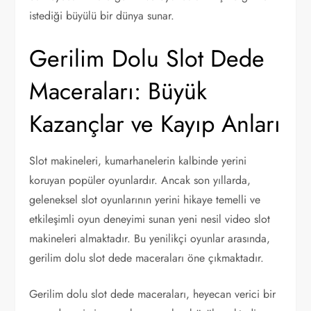
istediği büyülü bir dünya sunar.
Gerilim Dolu Slot Dede
Maceraları: Büyük
Kazançlar ve Kayıp Anları
Slot makineleri, kumarhanelerin kalbinde yerini
koruyan popüler oyunlardır. Ancak son yıllarda,
geleneksel slot oyunlarının yerini hikaye temelli ve
etkileşimli oyun deneyimi sunan yeni nesil video slot
makineleri almaktadır. Bu yenilikçi oyunlar arasında,
gerilim dolu slot dede maceraları öne çıkmaktadır.
Gerilim dolu slot dede maceraları, heyecan verici bir