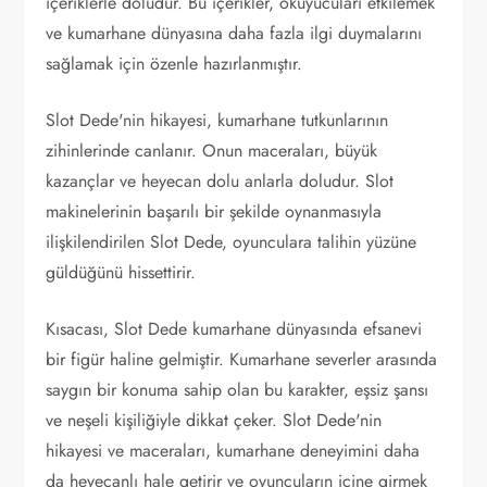
içeriklerle doludur. Bu içerikler, okuyucuları etkilemek
ve kumarhane dünyasına daha fazla ilgi duymalarını
sağlamak için özenle hazırlanmıştır.
Slot Dede'nin hikayesi, kumarhane tutkunlarının
zihinlerinde canlanır. Onun maceraları, büyük
kazançlar ve heyecan dolu anlarla doludur. Slot
makinelerinin başarılı bir şekilde oynanmasıyla
ilişkilendirilen Slot Dede, oyunculara talihin yüzüne
güldüğünü hissettirir.
Kısacası, Slot Dede kumarhane dünyasında efsanevi
bir figür haline gelmiştir. Kumarhane severler arasında
saygın bir konuma sahip olan bu karakter, eşsiz şansı
ve neşeli kişiliğiyle dikkat çeker. Slot Dede'nin
hikayesi ve maceraları, kumarhane deneyimini daha
da heyecanlı hale getirir ve oyuncuların içine girmek