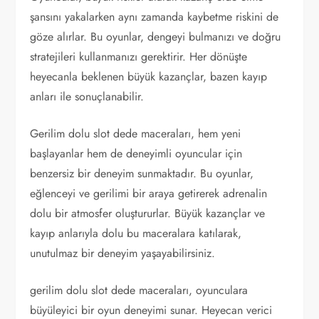
şansını yakalarken aynı zamanda kaybetme riskini de
göze alırlar. Bu oyunlar, dengeyi bulmanızı ve doğru
stratejileri kullanmanızı gerektirir. Her dönüşte
heyecanla beklenen büyük kazançlar, bazen kayıp
anları ile sonuçlanabilir.
Gerilim dolu slot dede maceraları, hem yeni
başlayanlar hem de deneyimli oyuncular için
benzersiz bir deneyim sunmaktadır. Bu oyunlar,
eğlenceyi ve gerilimi bir araya getirerek adrenalin
dolu bir atmosfer oluştururlar. Büyük kazançlar ve
kayıp anlarıyla dolu bu maceralara katılarak,
unutulmaz bir deneyim yaşayabilirsiniz.
gerilim dolu slot dede maceraları, oyunculara
büyüleyici bir oyun deneyimi sunar. Heyecan verici