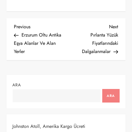
Y
Previous
Next
Previous
Next
Post
Post
Erzurum Oltu Antika
Pırlanta Yüzük
a
Eşya Alanlar Ve Alan
Fiyatlarındaki
Yerler
Dalgalanmalar
z
ı
g
ARA
e
ARA
z
i
Johnston Atoll, Amerika Kargo Ücreti