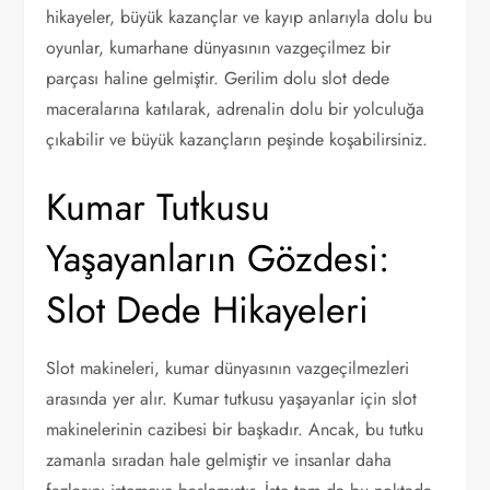
hikayeler, büyük kazançlar ve kayıp anlarıyla dolu bu
oyunlar, kumarhane dünyasının vazgeçilmez bir
parçası haline gelmiştir. Gerilim dolu slot dede
maceralarına katılarak, adrenalin dolu bir yolculuğa
çıkabilir ve büyük kazançların peşinde koşabilirsiniz.
Kumar Tutkusu
Yaşayanların Gözdesi:
Slot Dede Hikayeleri
Slot makineleri, kumar dünyasının vazgeçilmezleri
arasında yer alır. Kumar tutkusu yaşayanlar için slot
makinelerinin cazibesi bir başkadır. Ancak, bu tutku
zamanla sıradan hale gelmiştir ve insanlar daha