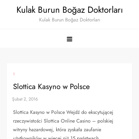
Skip
Kulak Burun Boğaz Doktorları
to
Kulak Burun Boğaz Doktorları
content
1
Slottica Kasyno w Polsce
Slottica Kasyno w Polsce Wejdź do ekscytującej
rzeczywistości Slottica Online Casino – polskiej
witryny hazardowej, która zyskała zaufanie
użytkowników w więcej niż 15 państwach